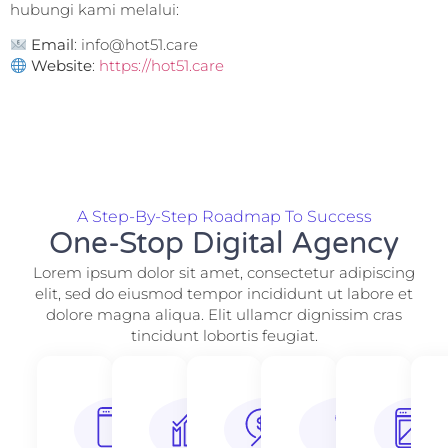
hubungi kami melalui:
Email
:
info@hot51.care
Website
:
https://hot51.care
A Step-By-Step Roadmap To Success
One-Stop Digital Agency
Lorem ipsum dolor sit amet, consectetur adipiscing
elit, sed do eiusmod tempor incididunt ut labore et
dolore magna aliqua. Elit ullamcr dignissim cras
tincidunt lobortis feugiat.