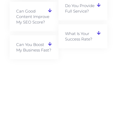
Do You Provide
Can Good
Full Service?
Content Improve
My SEO Score?
What Is Your
Success Rate?
Can You Boost
My Business Fast?