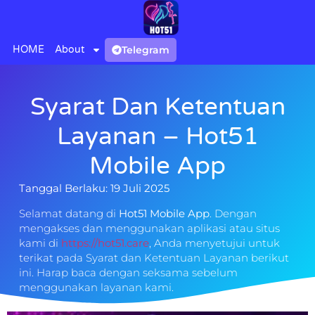
HOME
About
Telegram
Syarat Dan Ketentuan
Layanan – Hot51
Mobile App
Tanggal Berlaku: 19 Juli 2025
Selamat datang di
Hot51 Mobile App
. Dengan
mengakses dan menggunakan aplikasi atau situs
kami di
https://hot51.care
, Anda menyetujui untuk
terikat pada Syarat dan Ketentuan Layanan berikut
ini. Harap baca dengan seksama sebelum
menggunakan layanan kami.