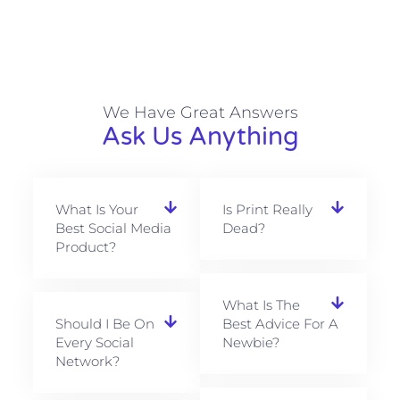
We Have Great Answers
Ask Us Anything
What Is Your
Is Print Really
Best Social Media
Dead?
Product?
What Is The
Should I Be On
Best Advice For A
Every Social
Newbie?
Network?