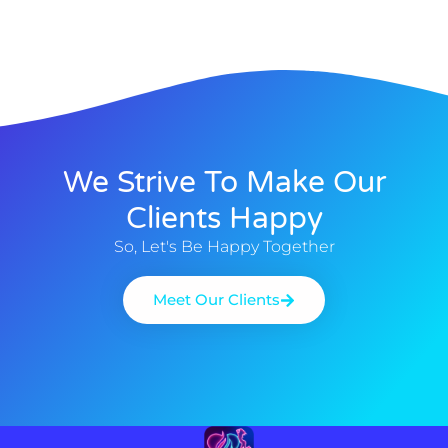
We Strive To Make Our
Clients Happy
So, Let's Be Happy Together
Meet Our Clients