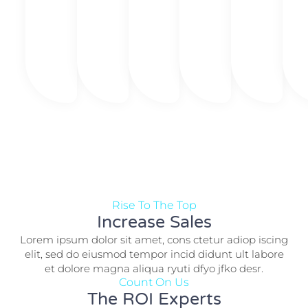
Rise To The Top
Increase Sales
Lorem ipsum dolor sit amet, cons ctetur adiop iscing
elit, sed do eiusmod tempor incid didunt ult labore
et dolore magna aliqua ryuti dfyo jfko desr.
Count On Us
The ROI Experts