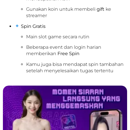
Gunakan koin untuk membeli
gift
ke
streamer
Spin Gratis
Main slot game secara rutin
Beberapa event dan login harian
memberikan
Free Spin
Kamu juga bisa mendapat spin tambahan
setelah menyelesaikan tugas tertentu