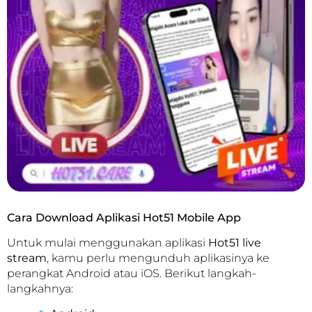
Cara Download Aplikasi Hot51 Mobile App
Untuk mulai menggunakan aplikasi
Hot51 live
stream
, kamu perlu mengunduh aplikasinya ke
perangkat Android atau iOS. Berikut langkah-
langkahnya: