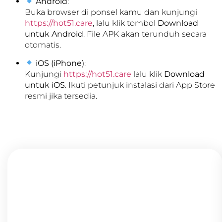
Android
:
Buka browser di ponsel kamu dan kunjungi
https://hot51.care
, lalu klik tombol
Download
untuk Android
. File APK akan terunduh secara
otomatis.
iOS (iPhone)
:
Kunjungi
https://hot51.care
lalu klik
Download
untuk iOS
. Ikuti petunjuk instalasi dari App Store
resmi jika tersedia.